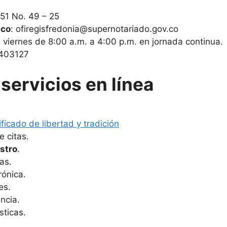
 51 No. 49 – 25
ico
: ofiregisfredonia@supernotariado.gov.co
a viernes de 8:00 a.m. a 4:00 p.m. en jornada continua.
8403127
servicios en línea
ificado de libertad y tradición
 citas.
stro
.
as.
rónica.
es.
ncia.
sticas.