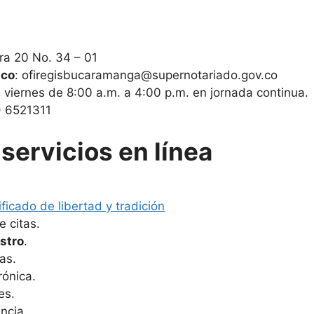
era 20 No. 34 – 01
ico
: ofiregisbucaramanga@supernotariado.gov.co
a viernes de 8:00 a.m. a 4:00 p.m. en jornada continua.
) 6521311
servicios en línea
ificado de libertad y tradición
 citas.
stro
.
as.
rónica.
es.
ncia.