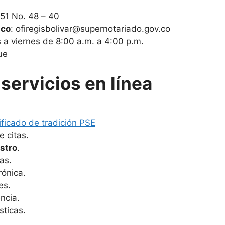
e 51 No. 48 – 40
ico
: ofiregisbolivar@supernotariado.gov.co
s a viernes de 8:00 a.m. a 4:00 p.m.
ue
servicios en línea
ificado de tradición PSE
 citas.
stro
.
as.
rónica.
es.
ncia.
sticas.